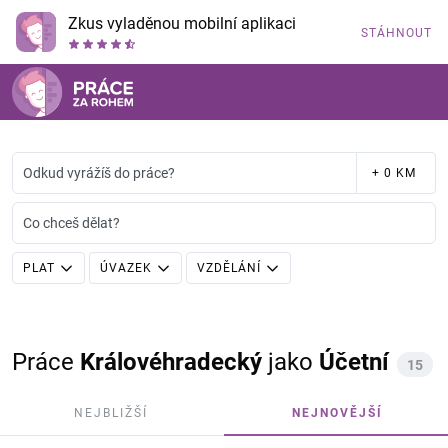
Zkus vyladěnou mobilní aplikaci
STÁHNOUT
Odkud vyrážíš do práce?
+ 0 KM
Co chceš dělat?
PLAT
ÚVAZEK
VZDĚLÁNÍ
Práce
Královéhradecký
jako
Účetní
15
NEJBLIŽŠÍ
NEJNOVĚJŠÍ