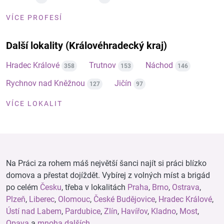
VÍCE PROFESÍ
Další lokality (Královéhradecký kraj)
Hradec Králové
Trutnov
Náchod
358
153
146
Rychnov nad Kněžnou
Jičín
127
97
VÍCE LOKALIT
Na Práci za rohem máš největší šanci najít si práci blízko
domova a přestat dojíždět. Vybírej z volných míst a brigád
po celém
Česku
, třeba v lokalitách
Praha
,
Brno
,
Ostrava
,
Plzeň
,
Liberec
,
Olomouc
,
České Budějovice
,
Hradec Králové
,
Ústí nad Labem
,
Pardubice
,
Zlín
,
Havířov
,
Kladno
,
Most
,
Opava
a
mnoha dalších
.