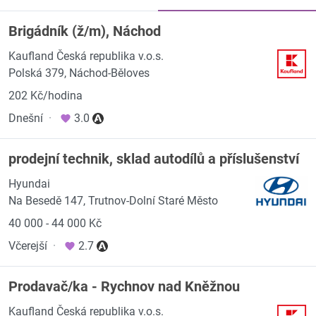
Brigádník (ž/m), Náchod
Kaufland Česká republika v.o.s.
Polská 379, Náchod-Běloves
202 Kč/hodina
Dnešní
·
3.0
prodejní technik, sklad autodílů a příslušenství
Hyundai
Na Besedě 147, Trutnov-Dolní Staré Město
40 000 - 44 000 Kč
Včerejší
·
2.7
Prodavač/ka - Rychnov nad Kněžnou
Kaufland Česká republika v.o.s.