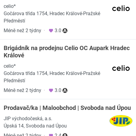
celio*
Gočárova třída 1754, Hradec Králové-Pražské
Předměstí
Méně než 2 týdny
·
3.0
Brigádník na prodejnu Celio OC Aupark Hradec
Králové
celio*
Gočárova třída 1754, Hradec Králové-Pražské
Předměstí
Méně než 2 týdny
·
3.0
Prodavač/ka | Maloobchod | Svoboda nad Úpou
JIP východočeská, a.s.
Úpská 14, Svoboda nad Úpou
Méně než 2 týdny
·
2.4