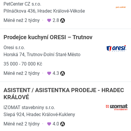
PetCenter CZ s.r.o.
Pilnáčkova 436, Hradec Králové-Věkoše
Méně než 2 týdny
·
2.8
Prodejce kuchyní ORESI – Trutnov
Oresi s.r.o.
Horská 74, Trutnov-Dolní Staré Město
35 000 - 70 000 Kč
Méně než 2 týdny
·
4.3
ASISTENT / ASISTENTKA PRODEJE - HRADEC
KRÁLOVÉ
IZOMAT stavebniny s.r.o.
Slepá 924, Hradec Králové-Kukleny
Méně než 2 týdny
·
4.0