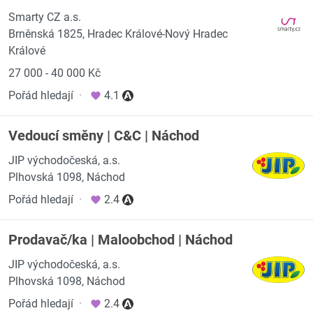
Smarty CZ a.s.
Brněnská 1825, Hradec Králové-Nový Hradec
Králové
27 000 - 40 000 Kč
Pořád hledají
·
4.1
Vedoucí směny | C&C | Náchod
JIP východočeská, a.s.
Plhovská 1098, Náchod
Pořád hledají
·
2.4
Prodavač/ka | Maloobchod | Náchod
JIP východočeská, a.s.
Plhovská 1098, Náchod
Pořád hledají
·
2.4