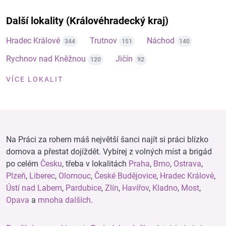
Další lokality (Královéhradecký kraj)
Hradec Králové
Trutnov
Náchod
344
151
140
Rychnov nad Kněžnou
Jičín
120
92
VÍCE LOKALIT
Na Práci za rohem máš největší šanci najít si práci blízko
domova a přestat dojíždět. Vybírej z volných míst a brigád
po celém
Česku
, třeba v lokalitách
Praha
,
Brno
,
Ostrava
,
Plzeň
,
Liberec
,
Olomouc
,
České Budějovice
,
Hradec Králové
,
Ústí nad Labem
,
Pardubice
,
Zlín
,
Havířov
,
Kladno
,
Most
,
Opava
a
mnoha dalších
.