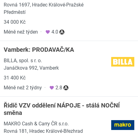
Rovná 1697, Hradec Králové-Pražské
Předměstí
34 000 Kč
Méně než týden
·
4.0
Vamberk: PRODAVAČ/KA
BILLA, spol. s r. o.
Janáčkova 992, Vamberk
31 400 Kč
Méně než 2 týdny
·
2.8
Řidič VZV oddělení NÁPOJE - stálá NOČNÍ
směna
MAKRO Cash & Carry ČR s.r.o.
Rovná 181, Hradec Králové-Březhrad