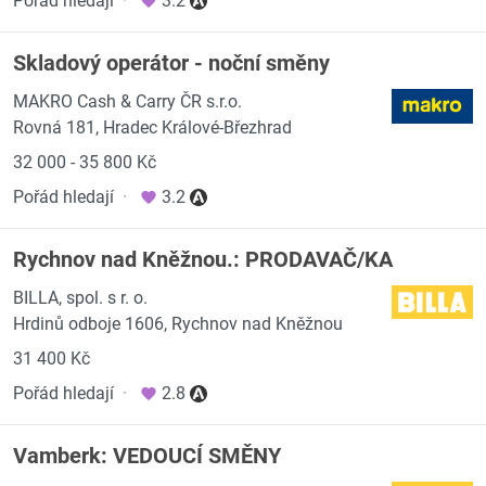
Pořád hledají
·
3.2
Skladový operátor - noční směny
MAKRO Cash & Carry ČR s.r.o.
Rovná 181, Hradec Králové-Březhrad
32 000 - 35 800 Kč
Pořád hledají
·
3.2
Rychnov nad Kněžnou.: PRODAVAČ/KA
BILLA, spol. s r. o.
Hrdinů odboje 1606, Rychnov nad Kněžnou
31 400 Kč
Pořád hledají
·
2.8
Vamberk: VEDOUCÍ SMĚNY