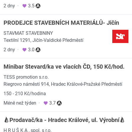
2 dny
·
3.5
PRODEJCE STAVEBNÍCH MATERIÁLŮ- Jičín
STAVMAT STAVEBNINY
Textilní 1291, Jičín-Valdické Předměstí
2 dny
·
3.0
Minibar Stevard/ka ve vlacích ČD, 150 Kč/hod.
TESS promotion s.r.o.
Riegrovo náměstí 914, Hradec Králové-Pražské Předměstí
150 - 210 Kč/hodina
Méně než týden
·
3.7
🍐Prodavač/ka - Hradec Králové, ul. Výrobní🍐
H R U Š K A , spol. s r.o.