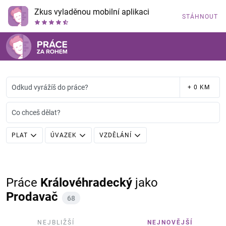
Zkus vyladěnou mobilní aplikaci
STÁHNOUT
Odkud vyrážíš do práce?
+ 0 KM
Co chceš dělat?
PLAT
ÚVAZEK
VZDĚLÁNÍ
Práce
Královéhradecký
jako
Prodavač
68
NEJBLIŽŠÍ
NEJNOVĚJŠÍ