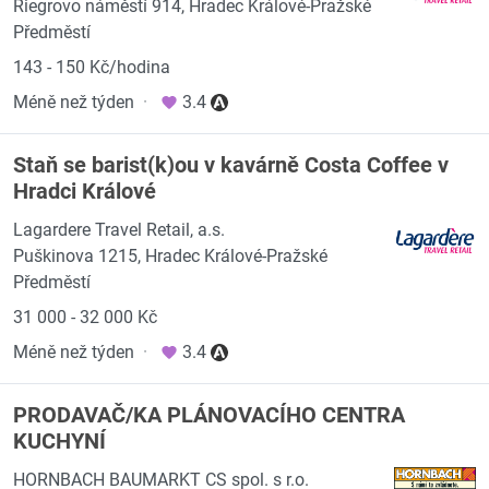
Riegrovo náměstí 914, Hradec Králové-Pražské
Předměstí
143 - 150 Kč/hodina
Méně než týden
·
3.4
Staň se barist(k)ou v kavárně Costa Coffee v
Hradci Králové
Lagardere Travel Retail, a.s.
Puškinova 1215, Hradec Králové-Pražské
Předměstí
31 000 - 32 000 Kč
Méně než týden
·
3.4
PRODAVAČ/KA PLÁNOVACÍHO CENTRA
KUCHYNÍ
HORNBACH BAUMARKT CS spol. s r.o.