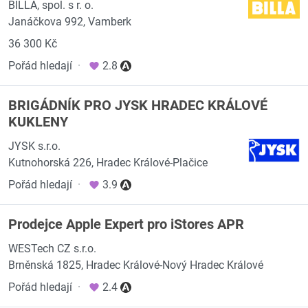
BILLA, spol. s r. o.
Janáčkova 992, Vamberk
36 300 Kč
Pořád hledají
·
2.8
BRIGÁDNÍK PRO JYSK HRADEC KRÁLOVÉ
KUKLENY
JYSK s.r.o.
Kutnohorská 226, Hradec Králové-Plačice
Pořád hledají
·
3.9
Prodejce Apple Expert pro iStores APR
WESTech CZ s.r.o.
Brněnská 1825, Hradec Králové-Nový Hradec Králové
Pořád hledají
·
2.4