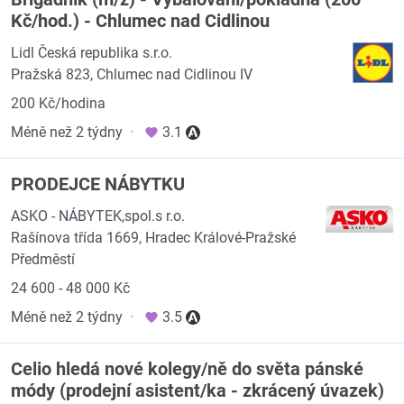
Kč/hod.) - Chlumec nad Cidlinou
Lidl Česká republika s.r.o.
Pražská 823, Chlumec nad Cidlinou IV
200 Kč/hodina
Méně než 2 týdny
·
3.1
PRODEJCE NÁBYTKU
ASKO - NÁBYTEK,spol.s r.o.
Rašínova třída 1669, Hradec Králové-Pražské
Předměstí
24 600 - 48 000 Kč
Méně než 2 týdny
·
3.5
Celio hledá nové kolegy/ně do světa pánské
módy (prodejní asistent/ka - zkrácený úvazek)