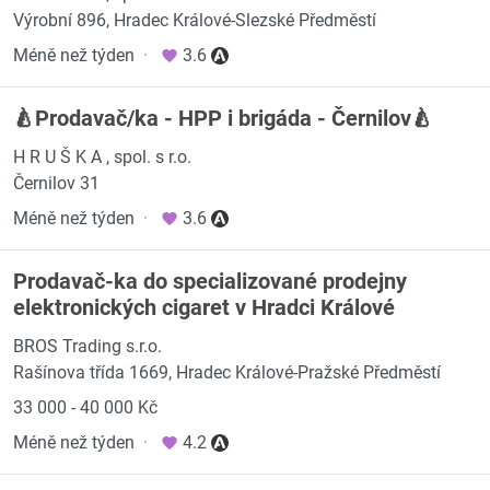
Výrobní 896, Hradec Králové-Slezské Předměstí
Méně než týden
·
3.6
🍐Prodavač/ka - HPP i brigáda - Černilov🍐
H R U Š K A , spol. s r.o.
Černilov 31
Méně než týden
·
3.6
Prodavač-ka do specializované prodejny
elektronických cigaret v Hradci Králové
BROS Trading s.r.o.
Rašínova třída 1669, Hradec Králové-Pražské Předměstí
33 000 - 40 000 Kč
Méně než týden
·
4.2