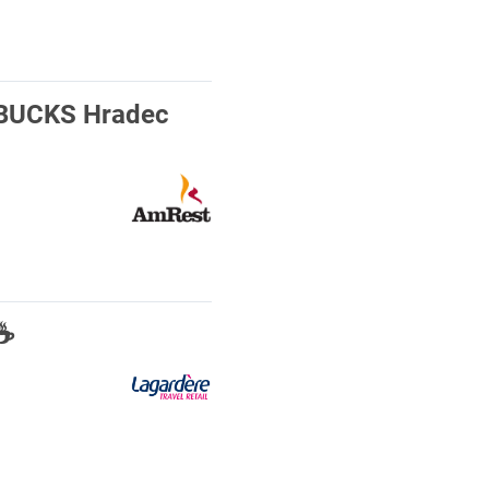
RBUCKS Hradec
☕