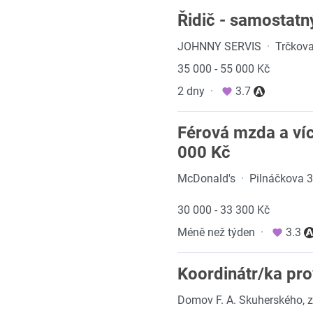
Řidič - samostatn
JOHNNY SERVIS
·
Trčkov
35 000 - 55 000 Kč
2 dny
·
3.7
Férová mzda a víc
000 Kč
McDonald's
·
Pilnáčkova 3
30 000 - 33 300 Kč
Méně než týden
·
3.3
Koordinátr/ka pr
Domov F. A. Skuherského, z.