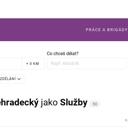
PRÁCE A BRIGÁDY
Co chceš dělat?
+ 0 KM
ZDĚLÁNÍ
éhradecký
jako
Služby
50
N