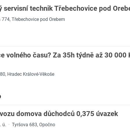
ý servisní technik Třebechovice pod Ore
a 774, Třebechovice pod Orebem
e volného času? Za 35h týdně až 30 000 
80, Hradec Králové-Věkoše
ovozu domova důchodců 0,375 úvazek
 ú.
·
Tyršova 683, Opočno