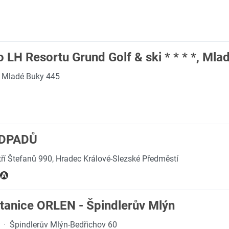
o LH Resortu Grund Golf & ski * * * *, Mla
Mladé Buky 445
ODPADŮ
tří Štefanů 990, Hradec Králové-Slezské Předměstí
tanice ORLEN - Špindlerův Mlýn
·
Špindlerův Mlýn-Bedřichov 60