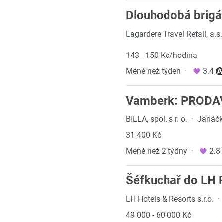
Dlouhodobá brigád
Lagardere Travel Retail, a.s.
143 - 150 Kč/hodina
Méně než týden
·
3.4
Vamberk: PRODA
BILLA, spol. s r. o.
·
Janáčk
31 400 Kč
Méně než 2 týdny
·
2.8
Šéfkuchař do LH R
LH Hotels & Resorts s.r.o.
·
49 000 - 60 000 Kč