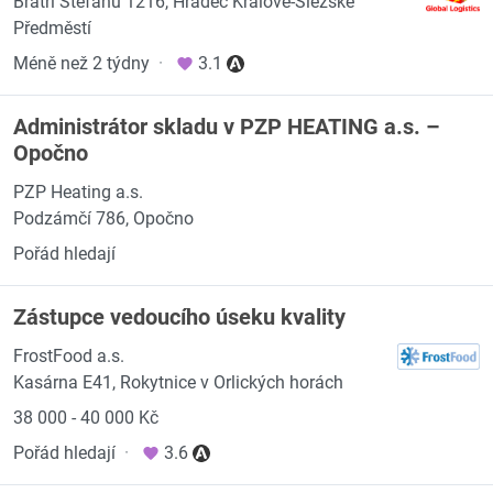
Bratří Štefanů 1216, Hradec Králové-Slezské
Předměstí
Méně než 2 týdny
·
3.1
Administrátor skladu v PZP HEATING a.s. –
Opočno
PZP Heating a.s.
Podzámčí 786, Opočno
Pořád hledají
Zástupce vedoucího úseku kvality
FrostFood a.s.
Kasárna E41, Rokytnice v Orlických horách
38 000 - 40 000 Kč
Pořád hledají
·
3.6