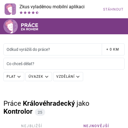
Zkus vyladěnou mobilní aplikaci
STÁHNOUT
Odkud vyrážíš do práce?
+ 0 KM
Co chceš dělat?
PLAT
ÚVAZEK
VZDĚLÁNÍ
Práce
Královéhradecký
jako
Kontrolor
25
NEJBLIŽŠÍ
NEJNOVĚJŠÍ