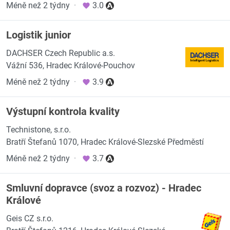
Méně než 2 týdny
·
3.0
Logistik junior
DACHSER Czech Republic a.s.
Vážní 536, Hradec Králové-Pouchov
Méně než 2 týdny
·
3.9
Výstupní kontrola kvality
Technistone, s.r.o.
Bratří Štefanů 1070, Hradec Králové-Slezské Předměstí
Méně než 2 týdny
·
3.7
Smluvní dopravce (svoz a rozvoz) - Hradec
Králové
Geis CZ s.r.o.