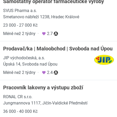
Samostatný operátor farmaceutické výroby
SVUS Pharma a.s.
Smetanovo nábřeží 1238, Hradec Králové
23 000 - 27 000 Kč
Méně než 2 týdny
·
2.7
Prodavač/ka | Maloobchod | Svoboda nad Úpou
JIP východočeská, a.s.
Úpská 14, Svoboda nad Úpou
Méně než 2 týdny
·
2.4
Pracovník lakovny a výstupu zboží
RONAL CR s.r.o.
Jungmannova 1117, Jičín-Valdické Předměstí
36 000 - 40 000 Kč