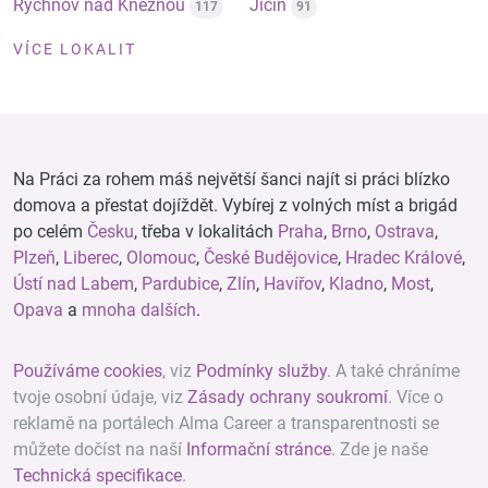
Rychnov nad Kněžnou
Jičín
117
91
VÍCE LOKALIT
Na Práci za rohem máš největší šanci najít si práci blízko
domova a přestat dojíždět. Vybírej z volných míst a brigád
po celém
Česku
, třeba v lokalitách
Praha
,
Brno
,
Ostrava
,
Plzeň
,
Liberec
,
Olomouc
,
České Budějovice
,
Hradec Králové
,
Ústí nad Labem
,
Pardubice
,
Zlín
,
Havířov
,
Kladno
,
Most
,
Opava
a
mnoha dalších
.
Používáme cookies
, viz
Podmínky služby
. A také chráníme
tvoje osobní údaje, viz
Zásady ochrany soukromí
. Více o
reklamě na portálech Alma Career a transparentnosti se
můžete dočíst na naší
Informační stránce
. Zde je naše
Technická specifikace
.