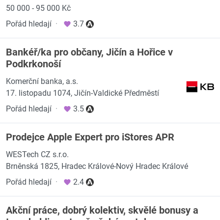
50 000 - 95 000 Kč
Pořád hledají
·
3.7
Bankéř/ka pro občany, Jičín a Hořice v
Podkrkonoší
Komerční banka, a.s.
17. listopadu 1074, Jičín-Valdické Předměstí
Pořád hledají
·
3.5
Prodejce Apple Expert pro iStores APR
WESTech CZ s.r.o.
Brněnská 1825, Hradec Králové-Nový Hradec Králové
Pořád hledají
·
2.4
Akční práce, dobrý kolektiv, skvělé bonusy a