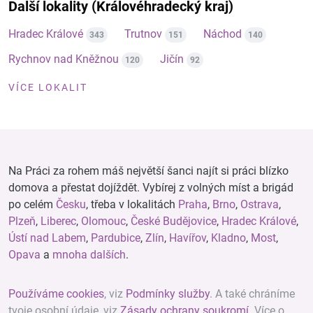
Další lokality (Královéhradecký kraj)
Hradec Králové
Trutnov
Náchod
343
151
140
Rychnov nad Kněžnou
Jičín
120
92
VÍCE LOKALIT
Na Práci za rohem máš největší šanci najít si práci blízko
domova a přestat dojíždět. Vybírej z volných míst a brigád
po celém
Česku
, třeba v lokalitách
Praha
,
Brno
,
Ostrava
,
Plzeň
,
Liberec
,
Olomouc
,
České Budějovice
,
Hradec Králové
,
Ústí nad Labem
,
Pardubice
,
Zlín
,
Havířov
,
Kladno
,
Most
,
Opava
a
mnoha dalších
.
Používáme cookies
, viz
Podmínky služby
. A také chráníme
tvoje osobní údaje, viz
Zásady ochrany soukromí
. Více o