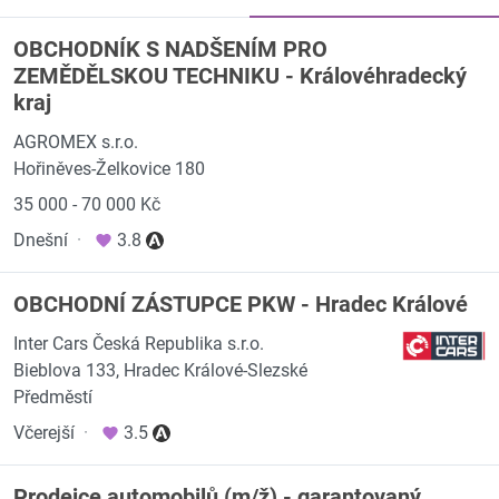
OBCHODNÍK S NADŠENÍM PRO
ZEMĚDĚLSKOU TECHNIKU - Královéhradecký
kraj
AGROMEX s.r.o.
Hořiněves-Želkovice 180
35 000 - 70 000 Kč
Dnešní
·
3.8
OBCHODNÍ ZÁSTUPCE PKW - Hradec Králové
Inter Cars Česká Republika s.r.o.
Bieblova 133, Hradec Králové-Slezské
Předměstí
Včerejší
·
3.5
Prodejce automobilů (m/ž) - garantovaný