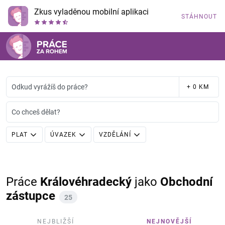
Zkus vyladěnou mobilní aplikaci
STÁHNOUT
Odkud vyrážíš do práce?
+ 0 KM
Co chceš dělat?
PLAT
ÚVAZEK
VZDĚLÁNÍ
Práce
Královéhradecký
jako
Obchodní
zástupce
25
NEJBLIŽŠÍ
NEJNOVĚJŠÍ