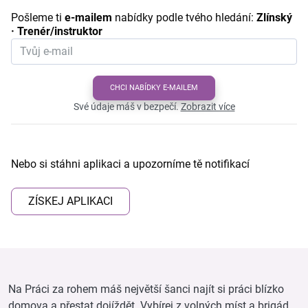
Pošleme ti
e-mailem
nabídky podle tvého hledání:
Zlínský
· Trenér/instruktor
CHCI NABÍDKY E-MAILEM
Své údaje máš v bezpečí.
Zobrazit více
Nebo si stáhni aplikaci a upozorníme tě notifikací
ZÍSKEJ APLIKACI
Na Práci za rohem máš největší šanci najít si práci blízko
domova a přestat dojíždět. Vybírej z volných míst a brigád