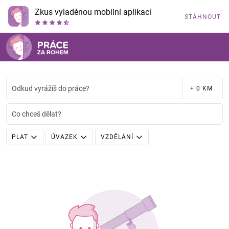
Zkus vyladěnou mobilní aplikaci
STÁHNOUT
Odkud vyrážíš do práce?
+ 0 KM
Co chceš dělat?
PLAT
ÚVAZEK
VZDĚLÁNÍ