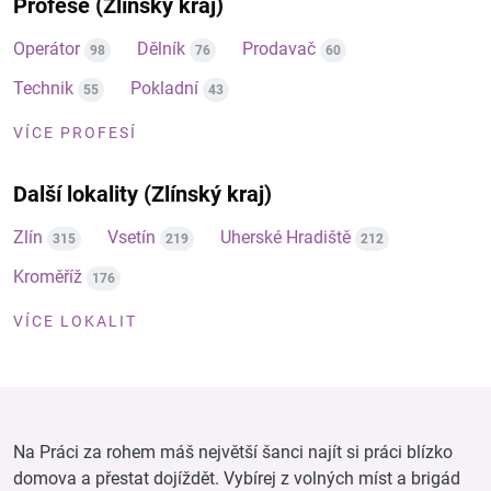
Profese (Zlínský kraj)
Operátor
Dělník
Prodavač
98
76
60
Technik
Pokladní
55
43
VÍCE PROFESÍ
Další lokality (Zlínský kraj)
Zlín
Vsetín
Uherské Hradiště
315
219
212
Kroměříž
176
VÍCE LOKALIT
Na Práci za rohem máš největší šanci najít si práci blízko
domova a přestat dojíždět. Vybírej z volných míst a brigád