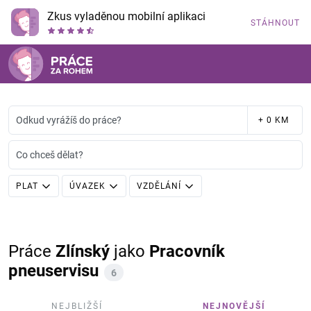
Zkus vyladěnou mobilní aplikaci
STÁHNOUT
Odkud vyrážíš do práce?
+ 0 KM
Co chceš dělat?
PLAT
ÚVAZEK
VZDĚLÁNÍ
Práce
Zlínský
jako
Pracovník
pneuservisu
6
NEJBLIŽŠÍ
NEJNOVĚJŠÍ