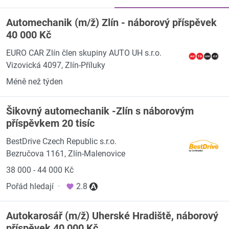
Automechanik (m/ž) Zlín - náborový příspěvek
40 000 Kč
EURO CAR Zlín člen skupiny AUTO UH s.r.o.
Vizovická 4097, Zlín-Příluky
Méně než týden
Šikovný automechanik -Zlín s náborovým
příspěvkem 20 tisíc
BestDrive Czech Republic s.r.o.
Bezručova 1161, Zlín-Malenovice
38 000 - 44 000 Kč
Pořád hledají
·
2.8
Autokarosář (m/ž) Uherské Hradiště, náborový
příspěvek 40 000 Kč