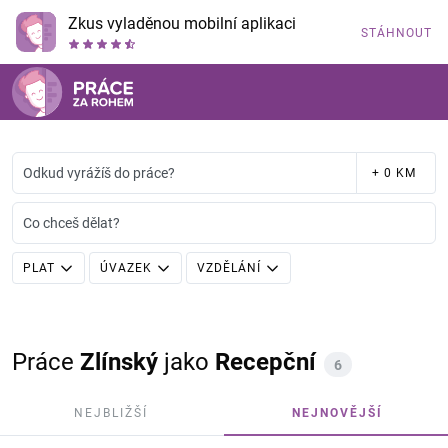
Zkus vyladěnou mobilní aplikaci
STÁHNOUT
Odkud vyrážíš do práce?
+ 0 KM
Co chceš dělat?
PLAT
ÚVAZEK
VZDĚLÁNÍ
Práce
Zlínský
jako
Recepční
6
NEJBLIŽŠÍ
NEJNOVĚJŠÍ