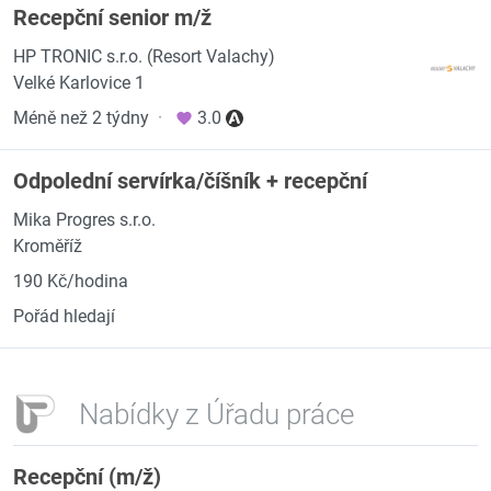
Recepční senior m/ž
HP TRONIC s.r.o. (Resort Valachy)
Velké Karlovice 1
Méně než 2 týdny
·
3.0
Odpolední servírka/číšník + recepční
Mika Progres s.r.o.
Kroměříž
190 Kč/hodina
Pořád hledají
Nabídky z Úřadu práce
Recepční (m/ž)