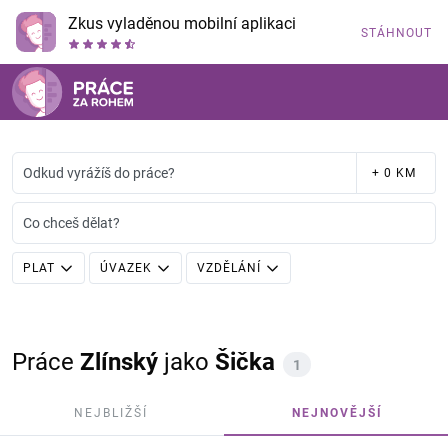
Zkus vyladěnou mobilní aplikaci
STÁHNOUT
Odkud vyrážíš do práce?
+ 0 KM
Co chceš dělat?
PLAT
ÚVAZEK
VZDĚLÁNÍ
Práce
Zlínský
jako
Šička
1
NEJBLIŽŠÍ
NEJNOVĚJŠÍ