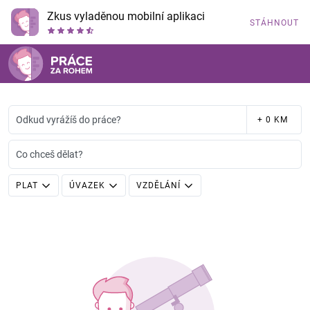
Zkus vyladěnou mobilní aplikaci
STÁHNOUT
Odkud vyrážíš do práce?
+ 0 KM
Co chceš dělat?
PLAT
ÚVAZEK
VZDĚLÁNÍ