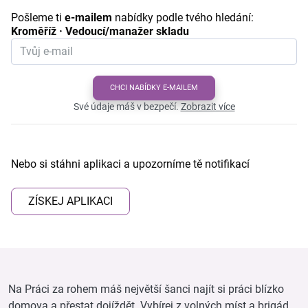
Pošleme ti
e-mailem
nabídky podle tvého hledání:
Kroměříž · Vedoucí/manažer skladu
CHCI NABÍDKY E-MAILEM
Své údaje máš v bezpečí.
Zobrazit více
Nebo si stáhni aplikaci a upozorníme tě notifikací
ZÍSKEJ APLIKACI
Na Práci za rohem máš největší šanci najít si práci blízko
domova a přestat dojíždět. Vybírej z volných míst a brigád