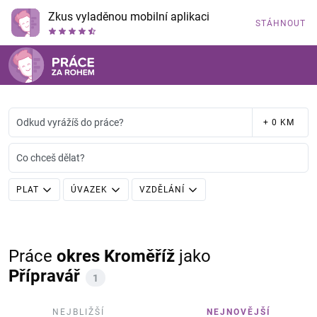
Zkus vyladěnou mobilní aplikaci
STÁHNOUT
Odkud vyrážíš do práce?
+ 0 KM
Co chceš dělat?
PLAT
ÚVAZEK
VZDĚLÁNÍ
Práce
okres Kroměříž
jako
Přípravář
1
NEJBLIŽŠÍ
NEJNOVĚJŠÍ