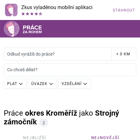
Zkus vyladěnou mobilní aplikaci
STÁHNOUT
Odkud vyrážíš do práce?
+ 0 KM
Co chceš dělat?
PLAT
ÚVAZEK
VZDĚLÁNÍ
Práce
okres Kroměříž
jako
Strojný
zámočník
2
NEJBLIŽŠÍ
NEJNOVĚJŠÍ