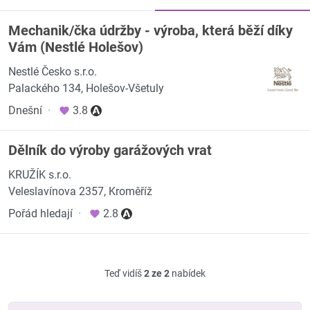
Mechanik/čka údržby - výroba, která běží díky
Vám (Nestlé Holešov)
Nestlé Česko s.r.o.
Palackého 134, Holešov-Všetuly
Dnešní
·
3.8
Dělník do výroby garážových vrat
KRUŽÍK s.r.o.
Veleslavínova 2357, Kroměříž
Pořád hledají
·
2.8
Teď vidíš
2 ze 2
nabídek