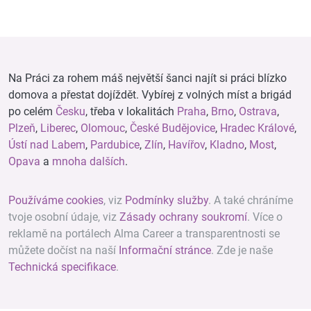
Na Práci za rohem máš největší šanci najít si práci blízko
domova a přestat dojíždět. Vybírej z volných míst a brigád
po celém
Česku
, třeba v lokalitách
Praha
,
Brno
,
Ostrava
,
Plzeň
,
Liberec
,
Olomouc
,
České Budějovice
,
Hradec Králové
,
Ústí nad Labem
,
Pardubice
,
Zlín
,
Havířov
,
Kladno
,
Most
,
Opava
a
mnoha dalších
.
Používáme cookies
, viz
Podmínky služby
. A také chráníme
tvoje osobní údaje, viz
Zásady ochrany soukromí
. Více o
reklamě na portálech Alma Career a transparentnosti se
můžete dočíst na naší
Informační stránce
. Zde je naše
Technická specifikace
.