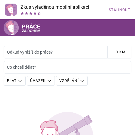
Zkus vyladěnou mobilní aplikaci
STÁHNOUT
Odkud vyrážíš do práce?
+ 0 KM
Co chceš dělat?
PLAT
ÚVAZEK
VZDĚLÁNÍ