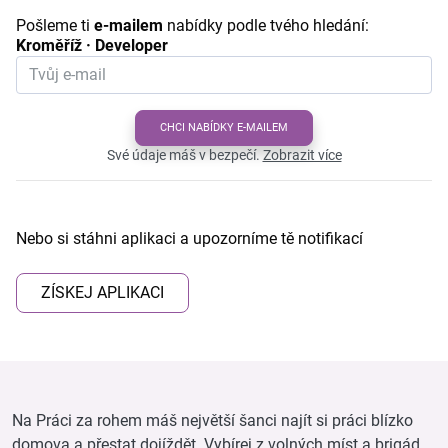
Pošleme ti
e-mailem
nabídky podle tvého hledání:
Kroměříž · Developer
CHCI NABÍDKY E-MAILEM
Své údaje máš v bezpečí.
Zobrazit více
Nebo si stáhni aplikaci a upozorníme tě notifikací
ZÍSKEJ APLIKACI
Na Práci za rohem máš největší šanci najít si práci blízko
domova a přestat dojíždět. Vybírej z volných míst a brigád