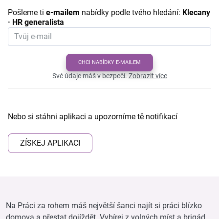
Pošleme ti
e-mailem
nabídky podle tvého hledání:
Klecany
· HR generalista
CHCI NABÍDKY E-MAILEM
Své údaje máš v bezpečí.
Zobrazit více
Nebo si stáhni aplikaci a upozorníme tě notifikací
ZÍSKEJ APLIKACI
Na Práci za rohem máš největší šanci najít si práci blízko
domova a přestat dojíždět. Vybírej z volných míst a brigád