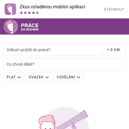
Zkus vyladěnou mobilní aplikaci
STÁHNOUT
Odkud vyrážíš do práce?
+ 0 KM
Co chceš dělat?
PLAT
ÚVAZEK
VZDĚLÁNÍ