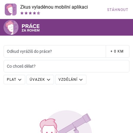
Zkus vyladěnou mobilní aplikaci
STÁHNOUT
Odkud vyrážíš do práce?
+ 0 KM
Co chceš dělat?
PLAT
ÚVAZEK
VZDĚLÁNÍ