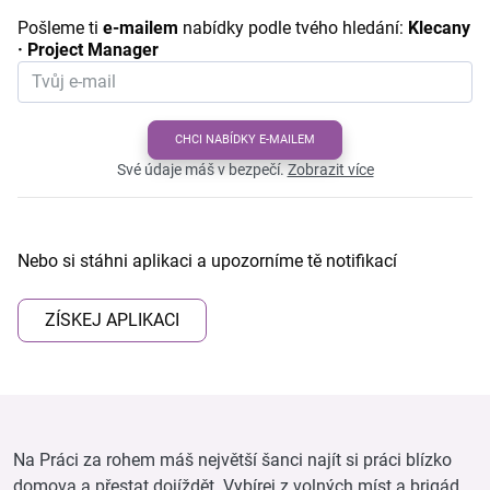
Pošleme ti
e-mailem
nabídky podle tvého hledání:
Klecany
· Project Manager
CHCI NABÍDKY E-MAILEM
Své údaje máš v bezpečí.
Zobrazit více
Nebo si stáhni aplikaci a upozorníme tě notifikací
ZÍSKEJ APLIKACI
Na Práci za rohem máš největší šanci najít si práci blízko
domova a přestat dojíždět. Vybírej z volných míst a brigád