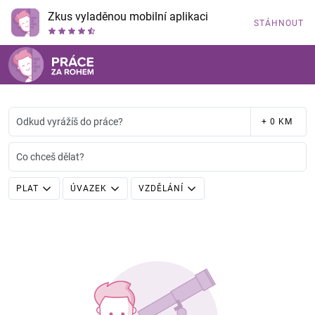
Zkus vyladěnou mobilní aplikaci
STÁHNOUT
Odkud vyrážíš do práce?
+ 0 KM
Co chceš dělat?
PLAT
ÚVAZEK
VZDĚLÁNÍ