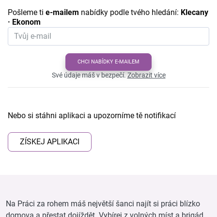
Pošleme ti
e-mailem
nabídky podle tvého hledání:
Klecany
· Ekonom
CHCI NABÍDKY E-MAILEM
Své údaje máš v bezpečí.
Zobrazit více
Nebo si stáhni aplikaci a upozorníme tě notifikací
ZÍSKEJ APLIKACI
Na Práci za rohem máš největší šanci najít si práci blízko
domova a přestat dojíždět. Vybírej z volných míst a brigád