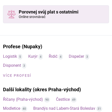
Porovnej svůj plat s ostatními
Online srovnávač
Profese (Nupaky)
Logistik
Kurýr
Řidič
Dispečer
5
4
4
3
Disponent
3
VÍCE PROFESÍ
Další lokality (okres Praha-východ)
Říčany (Praha-východ)
Čestlice
90
49
Modletice
Brandýs nad Labem-Stará Boleslav
40
31