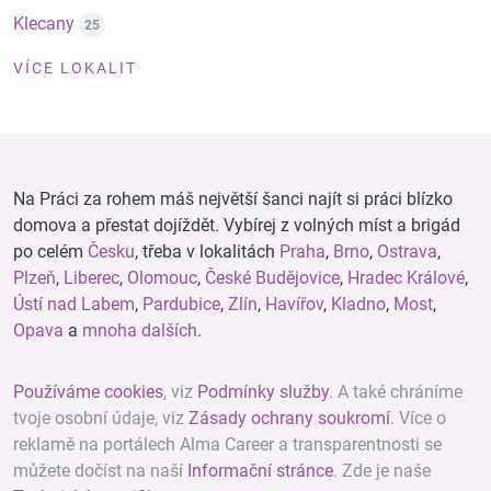
Klecany
25
VÍCE LOKALIT
Na Práci za rohem máš největší šanci najít si práci blízko
domova a přestat dojíždět. Vybírej z volných míst a brigád
po celém
Česku
, třeba v lokalitách
Praha
,
Brno
,
Ostrava
,
Plzeň
,
Liberec
,
Olomouc
,
České Budějovice
,
Hradec Králové
,
Ústí nad Labem
,
Pardubice
,
Zlín
,
Havířov
,
Kladno
,
Most
,
Opava
a
mnoha dalších
.
Používáme cookies
, viz
Podmínky služby
. A také chráníme
tvoje osobní údaje, viz
Zásady ochrany soukromí
. Více o
reklamě na portálech Alma Career a transparentnosti se
můžete dočíst na naší
Informační stránce
. Zde je naše