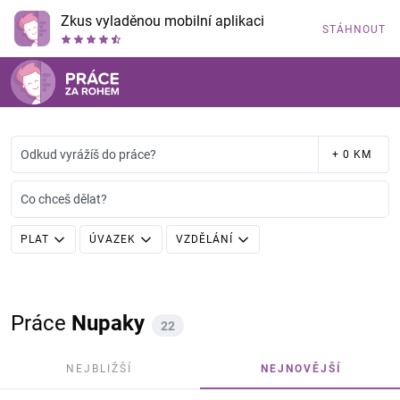
Zkus vyladěnou mobilní aplikaci
STÁHNOUT
Odkud vyrážíš do práce?
+ 0 KM
Co chceš dělat?
PLAT
ÚVAZEK
VZDĚLÁNÍ
Práce
Nupaky
22
NEJBLIŽŠÍ
NEJNOVĚJŠÍ