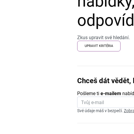
nabídky,
odpovída
Zkus upravit své hledání.
UPRAVIT KRITÉRIA
Chceš dát vědět, 
Pošleme ti
e-mailem
nabíd
Své údaje máš v bezpečí.
Zobra