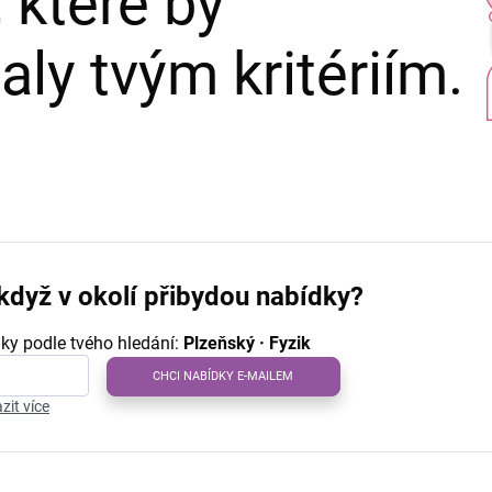
 které by
ly tvým kritériím.
když v okolí přibydou nabídky?
ky podle tvého hledání:
Plzeňský · Fyzik
CHCI NABÍDKY E-MAILEM
zit více