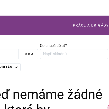
PRÁCE A BRIGÁDY
Co chceš dělat?
+ 0 KM
ZDĚLÁNÍ
teď nemáme žádné