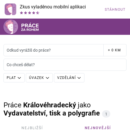
Zkus vyladěnou mobilní aplikaci
STÁHNOUT
Odkud vyrážíš do práce?
+ 0 KM
Co chceš dělat?
PLAT
ÚVAZEK
VZDĚLÁNÍ
Práce
Královéhradecký
jako
Vydavatelství, tisk a polygrafie
1
NEJBLIŽŠÍ
NEJNOVĚJŠÍ