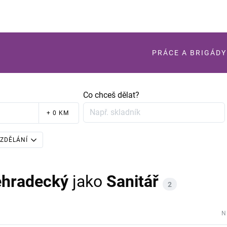
PRÁCE A BRIGÁDY
Co chceš dělat?
+ 0 KM
ZDĚLÁNÍ
éhradecký
jako
Sanitář
2
N