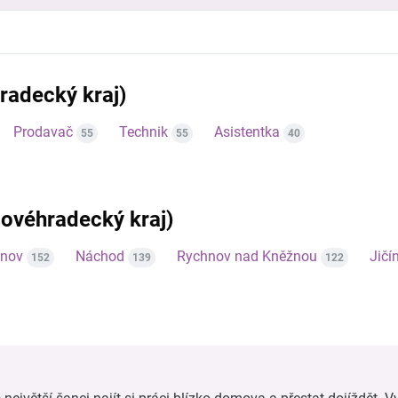
radecký kraj)
Prodavač
Technik
Asistentka
55
55
40
álovéhradecký kraj)
tnov
Náchod
Rychnov nad Kněžnou
Jičí
152
139
122