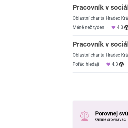
Pracovník v sociá
Oblastní charita Hradec Kr
Méně než týden
·
4.3
Pracovník v sociál
Oblastní charita Hradec Kr
Pořád hledají
·
4.3
Porovnej svůj
Online srovnávač