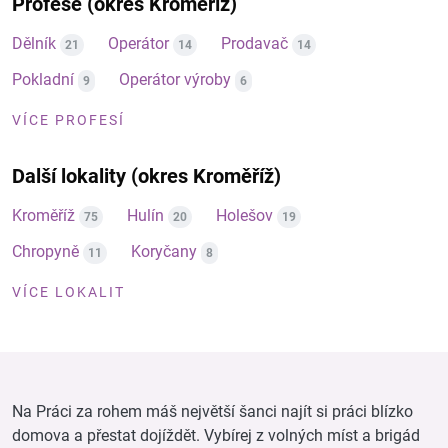
Profese (okres Kroměříž)
Dělník
Operátor
Prodavač
21
14
14
Pokladní
Operátor výroby
9
6
VÍCE PROFESÍ
Další lokality (okres Kroměříž)
Kroměříž
Hulín
Holešov
75
20
19
Chropyně
Koryčany
11
8
VÍCE LOKALIT
Na Práci za rohem máš největší šanci najít si práci blízko
domova a přestat dojíždět. Vybírej z volných míst a brigád