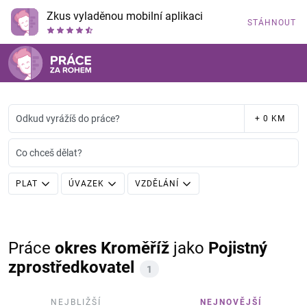
Zkus vyladěnou mobilní aplikaci
STÁHNOUT
Odkud vyrážíš do práce?
+ 0 KM
Co chceš dělat?
PLAT
ÚVAZEK
VZDĚLÁNÍ
Práce
okres Kroměříž
jako
Pojistný
zprostředkovatel
1
NEJBLIŽŠÍ
NEJNOVĚJŠÍ