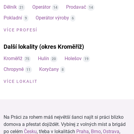
Dělník
Operátor
Prodavač
21
14
14
Pokladní
Operátor výroby
9
6
VÍCE PROFESÍ
Další lokality (okres Kroměříž)
Kroměříž
Hulín
Holešov
75
20
19
Chropyně
Koryčany
11
8
VÍCE LOKALIT
Na Práci za rohem máš největší šanci najít si práci blízko
domova a přestat dojíždět. Vybírej z volných míst a brigád
po celém
Česku
, třeba v lokalitách
Praha
,
Brno
,
Ostrava
,