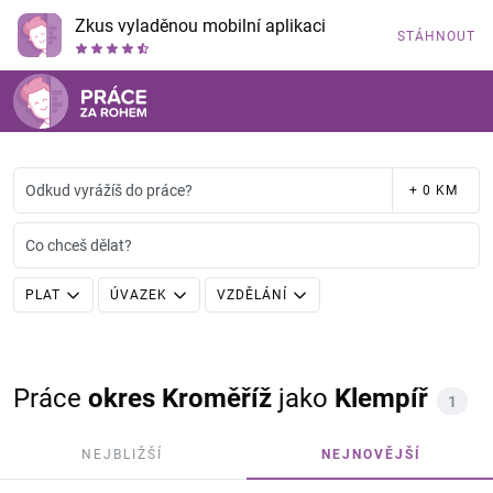
Zkus vyladěnou mobilní aplikaci
STÁHNOUT
Odkud vyrážíš do práce?
+ 0 KM
Co chceš dělat?
PLAT
ÚVAZEK
VZDĚLÁNÍ
Práce
okres Kroměříž
jako
Klempíř
1
NEJBLIŽŠÍ
NEJNOVĚJŠÍ