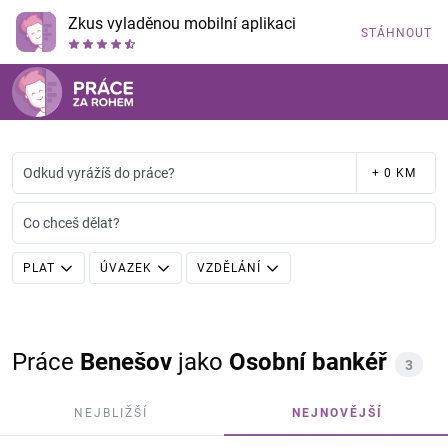
Zkus vyladěnou mobilní aplikaci
STÁHNOUT
Odkud vyrážíš do práce?
+ 0 KM
Co chceš dělat?
PLAT
ÚVAZEK
VZDĚLÁNÍ
Práce
Benešov
jako
Osobní bankéř
3
NEJBLIŽŠÍ
NEJNOVĚJŠÍ