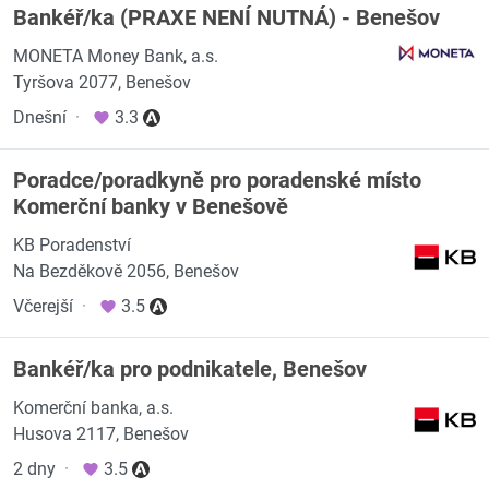
Bankéř/ka (PRAXE NENÍ NUTNÁ) - Benešov
MONETA Money Bank, a.s.
Tyršova 2077, Benešov
Dnešní
·
3.3
Poradce/poradkyně pro poradenské místo
Komerční banky v Benešově
KB Poradenství
Na Bezděkově 2056, Benešov
Včerejší
·
3.5
Bankéř/ka pro podnikatele, Benešov
Komerční banka, a.s.
Husova 2117, Benešov
2 dny
·
3.5