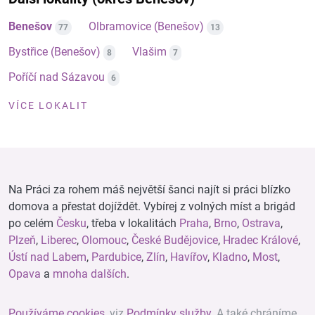
Benešov
Olbramovice (Benešov)
77
13
Bystřice (Benešov)
Vlašim
8
7
Poříčí nad Sázavou
6
VÍCE LOKALIT
Na Práci za rohem máš největší šanci najít si práci blízko
domova a přestat dojíždět. Vybírej z volných míst a brigád
po celém
Česku
, třeba v lokalitách
Praha
,
Brno
,
Ostrava
,
Plzeň
,
Liberec
,
Olomouc
,
České Budějovice
,
Hradec Králové
,
Ústí nad Labem
,
Pardubice
,
Zlín
,
Havířov
,
Kladno
,
Most
,
Opava
a
mnoha dalších
.
Používáme cookies
, viz
Podmínky služby
. A také chráníme