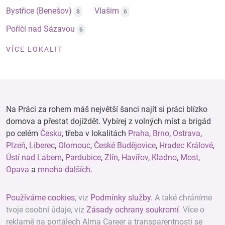
Bystřice (Benešov)
Vlašim
8
6
Poříčí nad Sázavou
6
VÍCE LOKALIT
Na Práci za rohem máš největší šanci najít si práci blízko
domova a přestat dojíždět. Vybírej z volných míst a brigád
po celém
Česku
, třeba v lokalitách
Praha
,
Brno
,
Ostrava
,
Plzeň
,
Liberec
,
Olomouc
,
České Budějovice
,
Hradec Králové
,
Ústí nad Labem
,
Pardubice
,
Zlín
,
Havířov
,
Kladno
,
Most
,
Opava
a
mnoha dalších
.
Používáme cookies
, viz
Podmínky služby
. A také chráníme
tvoje osobní údaje, viz
Zásady ochrany soukromí
. Více o
reklamě na portálech Alma Career a transparentnosti se