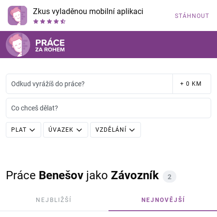
Zkus vyladěnou mobilní aplikaci
STÁHNOUT
Odkud vyrážíš do práce?
+ 0 KM
Co chceš dělat?
PLAT
ÚVAZEK
VZDĚLÁNÍ
Práce
Benešov
jako
Závozník
2
NEJBLIŽŠÍ
NEJNOVĚJŠÍ