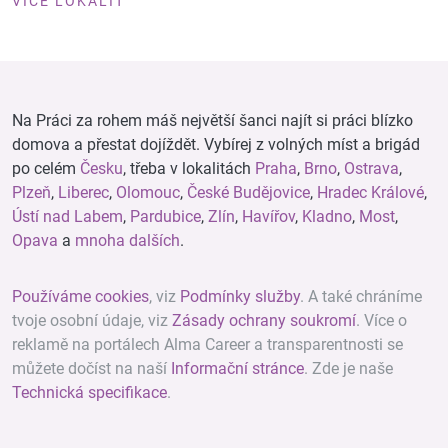
VÍCE LOKALIT
Na Práci za rohem máš největší šanci najít si práci blízko
domova a přestat dojíždět. Vybírej z volných míst a brigád
po celém
Česku
, třeba v lokalitách
Praha
,
Brno
,
Ostrava
,
Plzeň
,
Liberec
,
Olomouc
,
České Budějovice
,
Hradec Králové
,
Ústí nad Labem
,
Pardubice
,
Zlín
,
Havířov
,
Kladno
,
Most
,
Opava
a
mnoha dalších
.
Používáme cookies
, viz
Podmínky služby
. A také chráníme
tvoje osobní údaje, viz
Zásady ochrany soukromí
. Více o
reklamě na portálech Alma Career a transparentnosti se
můžete dočíst na naší
Informační stránce
. Zde je naše
Technická specifikace
.