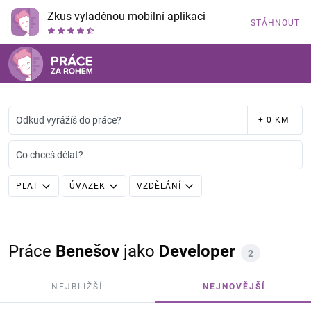
Zkus vyladěnou mobilní aplikaci
STÁHNOUT
Odkud vyrážíš do práce?
+ 0 KM
Co chceš dělat?
PLAT
ÚVAZEK
VZDĚLÁNÍ
Práce
Benešov
jako
Developer
2
NEJBLIŽŠÍ
NEJNOVĚJŠÍ