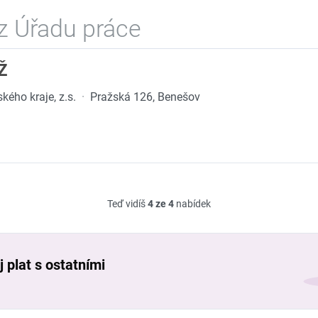
z Úřadu práce
Ž
ého kraje, z.s.
·
Pražská 126, Benešov
Teď vidíš
4 ze 4
nabídek
 plat s ostatními