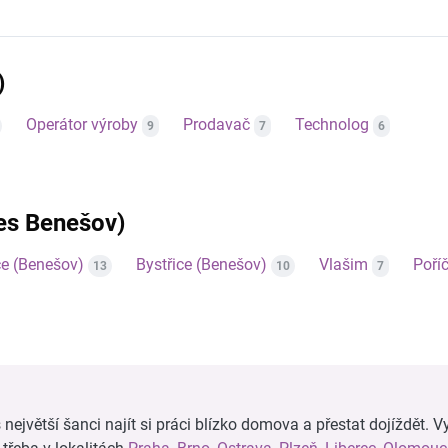
)
Operátor výroby
Prodavač
Technolog
9
7
6
res Benešov)
e (Benešov)
Bystřice (Benešov)
Vlašim
Poří
13
10
7
ejvětší šanci najít si práci blízko domova a přestat dojíždět. Vy