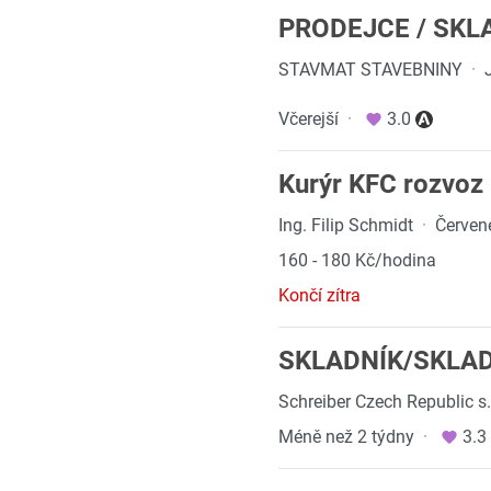
PRODEJCE / SKL
STAVMAT STAVEBNINY
·
Včerejší
·
3.0
Kurýr KFC rozvoz
Ing. Filip Schmidt
·
Červen
160 - 180 Kč/hodina
Končí zítra
SKLADNÍK/SKLADN
Schreiber Czech Republic s.
Méně než 2 týdny
·
3.3