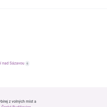
čí nad Sázavou
6
bírej z volných míst a