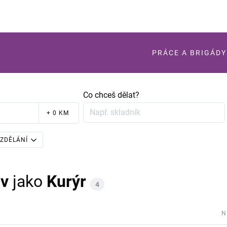
PRÁCE A BRIGÁDY
Co chceš dělat?
+ 0 KM
ZDĚLÁNÍ
v
jako
Kurýr
4
N