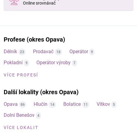
Online srovnávač
Profese (okres Opava)
Dělník
Prodavač
Operátor
23
18
9
Pokladní
Operátor výroby
9
7
VÍCE PROFESÍ
Další lokality (okres Opava)
Opava
Hlučín
Bolatice
Vítkov
86
14
11
5
Dolní Benešov
4
VÍCE LOKALIT