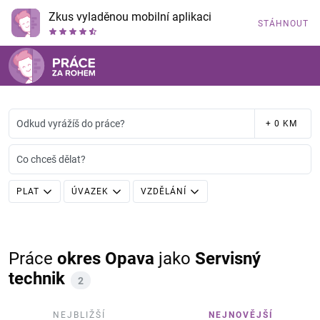
Zkus vyladěnou mobilní aplikaci
STÁHNOUT
Odkud vyrážíš do práce?
+ 0 KM
Co chceš dělat?
PLAT
ÚVAZEK
VZDĚLÁNÍ
Práce
okres Opava
jako
Servisný
technik
2
NEJBLIŽŠÍ
NEJNOVĚJŠÍ