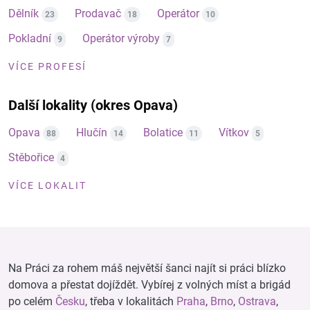
Dělník
Prodavač
Operátor
23
18
10
Pokladní
Operátor výroby
9
7
VÍCE PROFESÍ
Další lokality (okres Opava)
Opava
Hlučín
Bolatice
Vítkov
88
14
11
5
Stěbořice
4
VÍCE LOKALIT
Na Práci za rohem máš největší šanci najít si práci blízko
domova a přestat dojíždět. Vybírej z volných míst a brigád
po celém
Česku
, třeba v lokalitách
Praha
,
Brno
,
Ostrava
,