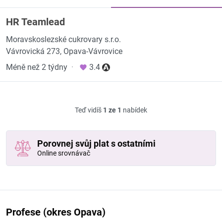
HR Teamlead
Moravskoslezské cukrovary s.r.o.
Vávrovická 273, Opava-Vávrovice
Méně než 2 týdny
·
3.4
Teď vidíš
1 ze 1
nabídek
Porovnej svůj plat s ostatními
Online srovnávač
Profese (okres Opava)