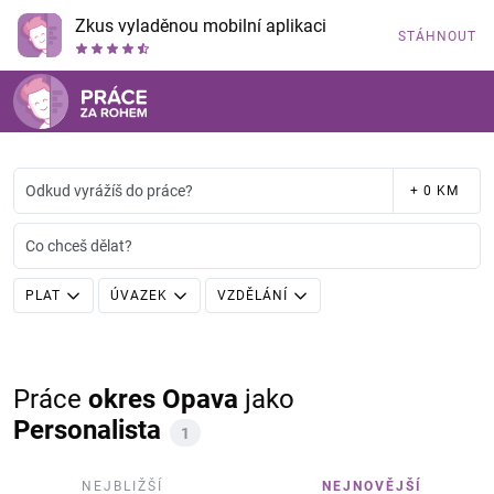
Zkus vyladěnou mobilní aplikaci
STÁHNOUT
Odkud vyrážíš do práce?
+ 0 KM
Co chceš dělat?
PLAT
ÚVAZEK
VZDĚLÁNÍ
Práce
okres Opava
jako
Personalista
1
NEJBLIŽŠÍ
NEJNOVĚJŠÍ