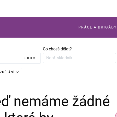
PRÁCE A BRIGÁDY
Co chceš dělat?
+ 0 KM
ZDĚLÁNÍ
teď nemáme žádné