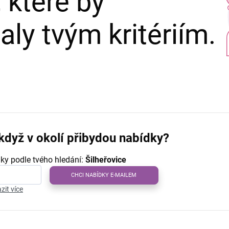
 které by
ly tvým kritériím.
když v okolí přibydou nabídky?
ky podle tvého hledání:
Šilheřovice
CHCI NABÍDKY E-MAILEM
zit více