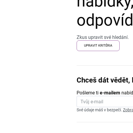
nabídky,
odpovída
Zkus upravit své hledání.
UPRAVIT KRITÉRIA
Chceš dát vědět, 
Pošleme ti
e-mailem
nabíd
Své údaje máš v bezpečí.
Zobra