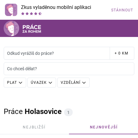
Zkus vyladěnou mobilní aplikaci
STÁHNOUT
Odkud vyrážíš do práce?
+ 0 KM
Co chceš dělat?
PLAT
ÚVAZEK
VZDĚLÁNÍ
Práce
Holasovice
1
NEJBLIŽŠÍ
NEJNOVĚJŠÍ