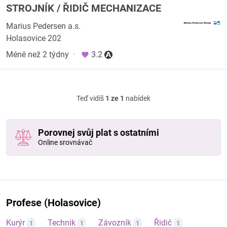
STROJNÍK / ŘIDIČ MECHANIZACE
Marius Pedersen a.s.
Holasovice 202
Méně než 2 týdny
·
3.2
Teď vidíš
1 ze 1
nabídek
Porovnej svůj plat s ostatními
Online srovnávač
Profese (Holasovice)
Kurýr
Technik
Závozník
Řidič
1
1
1
1