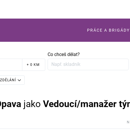
PRÁCE A BRIGÁDY
Co chceš dělat?
+ 0 KM
ZDĚLÁNÍ
Opava
jako
Vedoucí/manažer t
N