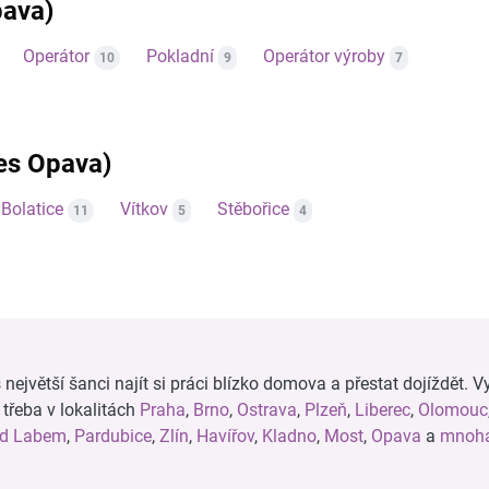
pava)
Operátor
Pokladní
Operátor výroby
10
9
7
res Opava)
Bolatice
Vítkov
Stěbořice
11
5
4
ejvětší šanci najít si práci blízko domova a přestat dojíždět. Vy
, třeba v lokalitách
Praha
,
Brno
,
Ostrava
,
Plzeň
,
Liberec
,
Olomouc
ad Labem
,
Pardubice
,
Zlín
,
Havířov
,
Kladno
,
Most
,
Opava
a
mnoha