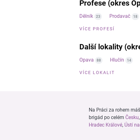
Profese (okres O
Dělník
Prodavač
23
18
VÍCE PROFESÍ
Další lokality (ok
Opava
Hlučín
88
14
VÍCE LOKALIT
Na Práci za rohem máš n
brigád po celém
Česku
Hradec Králové
,
Ústí n