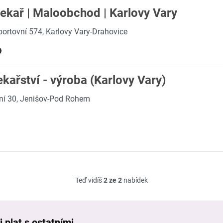
kař | Maloobchod | Karlovy Vary
portovní 574, Karlovy Vary-Drahovice
kařství - výroba (Karlovy Vary)
í 30, Jenišov-Pod Rohem
Teď vidíš
2 ze 2
nabídek
 plat s ostatními