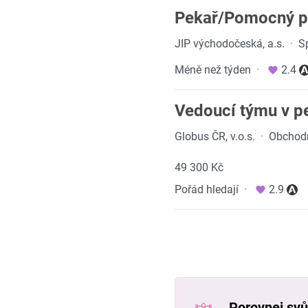
Pekař/Pomocný pe
JIP východočeská, a.s.
·
S
Méně než týden
·
2.4
Vedoucí týmu v pe
Globus ČR, v.o.s.
·
Obchodn
49 300 Kč
Pořád hledají
·
2.9
Porovnej svůj