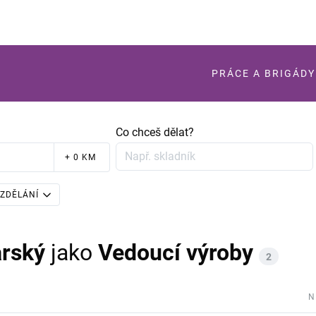
PRÁCE A BRIGÁDY
Co chceš dělat?
+ 0 KM
ZDĚLÁNÍ
arský
jako
Vedoucí výroby
2
N