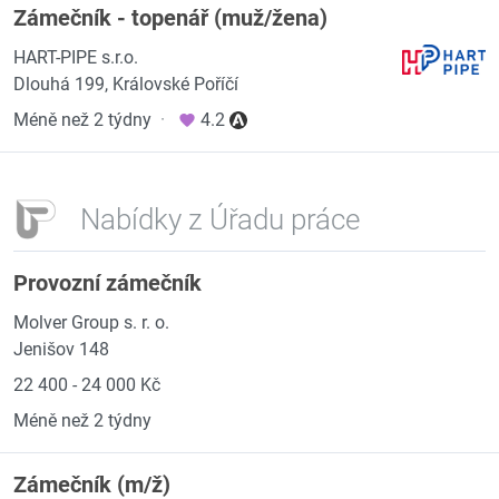
Zámečník - topenář (muž/žena)
HART-PIPE s.r.o.
Dlouhá 199, Královské Poříčí
Méně než 2 týdny
·
4.2
Nabídky z Úřadu práce
Provozní zámečník
Molver Group s. r. o.
Jenišov 148
22 400 - 24 000 Kč
Méně než 2 týdny
Zámečník (m/ž)