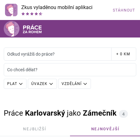
Zkus vyladěnou mobilní aplikaci
STÁHNOUT
Odkud vyrážíš do práce?
+ 0 KM
Co chceš dělat?
PLAT
ÚVAZEK
VZDĚLÁNÍ
Práce
Karlovarský
jako
Zámečník
4
NEJBLIŽŠÍ
NEJNOVĚJŠÍ