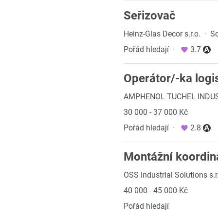
Seřizovač
Heinz-Glas Decor s.r.o.
·
So
Pořád hledají
·
3.7
Operátor/-ka logi
AMPHENOL TUCHEL INDU
30 000 - 37 000 Kč
Pořád hledají
·
2.8
Montážní koordin
OSS Industrial Solutions s.r
40 000 - 45 000 Kč
Pořád hledají