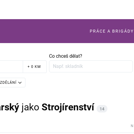
PRÁCE A BRIGÁDY
Co chceš dělat?
+ 0 KM
ZDĚLÁNÍ
arský
jako
Strojírenství
14
N