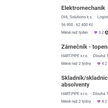
Elektromechanik
DHL Solutions k.s.
·
Logist
56 900 - 62 400 Kč
Méně než týden
·
3.2
Zámečník - topen
HART-PIPE s.r.o.
·
Dlouhá 1
Méně než 2 týdny
·
4.2
Skladník/skladnic
absolventy
HART-PIPE s.r.o.
·
Dlouhá 1
Méně než 2 týdny
·
4.2