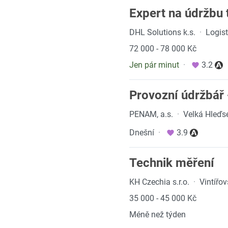
Expert na údržbu 
DHL Solutions k.s.
·
Logist
72 000 - 78 000 Kč
Jen pár minut
·
3.2
Provozní údržbář
PENAM, a.s.
·
Velká Hleďs
Dnešní
·
3.9
Technik měření
KH Czechia s.r.o.
·
Vintířo
35 000 - 45 000 Kč
Méně než týden