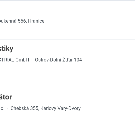
ukenná 556, Hranice
stiky
STRIAL GmbH
·
Ostrov-Dolní Žďár 104
átor
.o.
·
Chebská 355, Karlovy Vary-Dvory