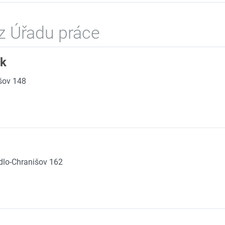
z Úřadu práce
ík
šov 148
dlo-Chranišov 162