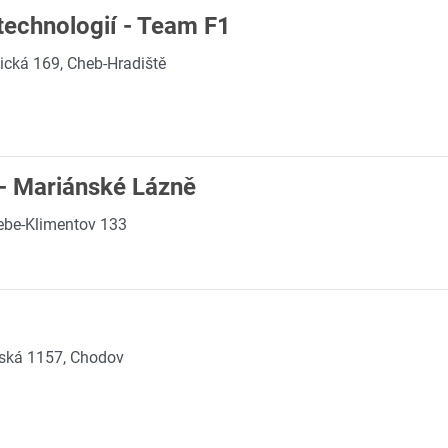
technologií - Team F1
ická 169, Cheb-Hradiště
 - Mariánské Lázně
ebe-Klimentov 133
vská 1157, Chodov