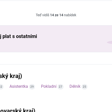
Teď vidíš
14 ze 14
nabídek
 plat s ostatními
ský kraj)
Asistentka
Pokladní
Dělník
32
29
27
25
lovarský kraj)