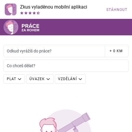
Zkus vyladěnou mobilní aplikaci
STÁHNOUT
Odkud vyrážíš do práce?
+ 0 KM
Co chceš dělat?
PLAT
ÚVAZEK
VZDĚLÁNÍ