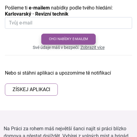
Pošleme ti
e-mailem
nabídky podle tvého hledání:
Karlovarský · Revizní technik
CHCI NABÍDKY E-MAILEM
Své údaje máš v bezpečí.
Zobrazit více
Nebo si stáhni aplikaci a upozorníme tě notifikací
ZÍSKEJ APLIKACI
Na Práci za rohem máš největší šanci najít si práci blízko
domova a přestat dojíždět. Vybírej z volných míst a brigád