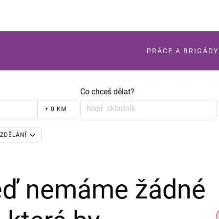
PRÁCE A BRIGÁDY
Co chceš dělat?
+ 0 KM
ZDĚLÁNÍ
teď nemáme žádné