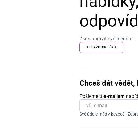
nabídky,
odpovída
Zkus upravit své hledání.
UPRAVIT KRITÉRIA
Chceš dát vědět, 
Pošleme ti
e-mailem
nabíd
Své údaje máš v bezpečí.
Zobra