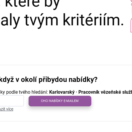
 které by
ly tvým kritériím.
když v okolí přibydou nabídky?
ky podle tvého hledání:
Karlovarský · Pracovník vězeňské služ
CHCI NABÍDKY E-MAILEM
zit více