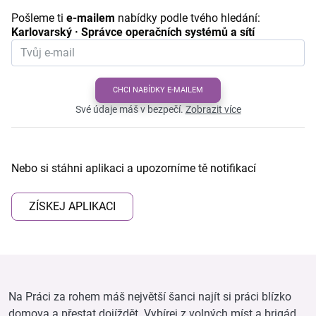
Pošleme ti
e-mailem
nabídky podle tvého hledání:
Karlovarský · Správce operačních systémů a sítí
CHCI NABÍDKY E-MAILEM
Své údaje máš v bezpečí.
Zobrazit více
Nebo si stáhni aplikaci a upozorníme tě notifikací
ZÍSKEJ APLIKACI
Na Práci za rohem máš největší šanci najít si práci blízko
domova a přestat dojíždět. Vybírej z volných míst a brigád