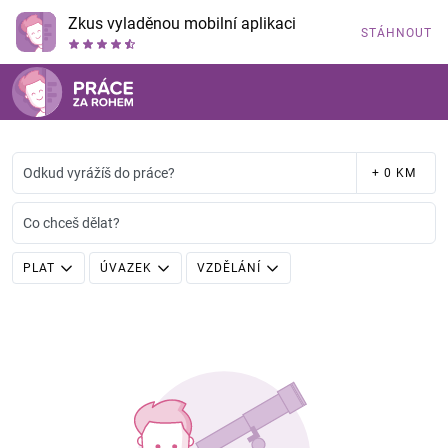
Zkus vyladěnou mobilní aplikaci
STÁHNOUT
Odkud vyrážíš do práce?
+ 0 KM
Co chceš dělat?
PLAT
ÚVAZEK
VZDĚLÁNÍ