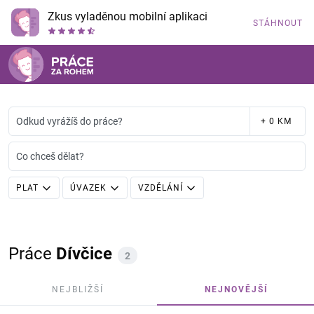
Zkus vyladěnou mobilní aplikaci
STÁHNOUT
Odkud vyrážíš do práce?
+ 0 KM
Co chceš dělat?
PLAT
ÚVAZEK
VZDĚLÁNÍ
Práce
Dívčice
2
NEJBLIŽŠÍ
NEJNOVĚJŠÍ