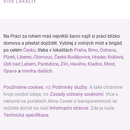
VÍCE LOKALIT
Na Práci za rohem máš největší šanci najít si práci blízko
domova a přestat dojíždět. Vybírej z volných míst a brigád
po celém
Česku
, třeba v lokalitách
Praha
,
Brno
,
Ostrava
,
Plzeň
,
Liberec
,
Olomouc
,
České Budějovice
,
Hradec Králové
,
Ústí nad Labem
,
Pardubice
,
Zlín
,
Havířov
,
Kladno
,
Most
,
Opava
a
mnoha dalších
.
Používáme cookies
, viz
Podmínky služby
. A také chráníme
tvoje osobní údaje, viz
Zásady ochrany soukromí
. Více o
reklamě na portálech Alma Career a transparentnosti se
můžete dočíst na naší
Informační stránce
. Zde je naše
Technická specifikace
.