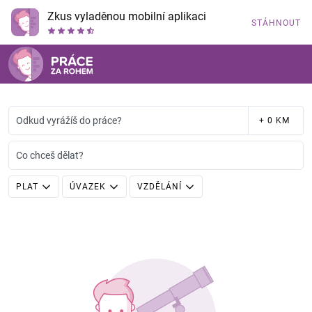
Zkus vyladěnou mobilní aplikaci
STÁHNOUT
Odkud vyrážíš do práce?
+ 0 KM
Co chceš dělat?
PLAT
ÚVAZEK
VZDĚLÁNÍ