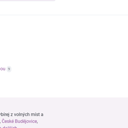
vou
9
bírej z volných míst a
,
České Budějovice
,