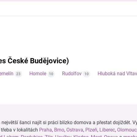
res České Budějovice)
emelín
Homole
Rudolfov
Hluboká nad Vlta
23
10
10
ejvětší šanci najít si práci blízko domova a přestat dojíždět. Vy
, třeba v lokalitách
Praha
,
Brno
,
Ostrava
,
Plzeň
,
Liberec
,
Olomouc