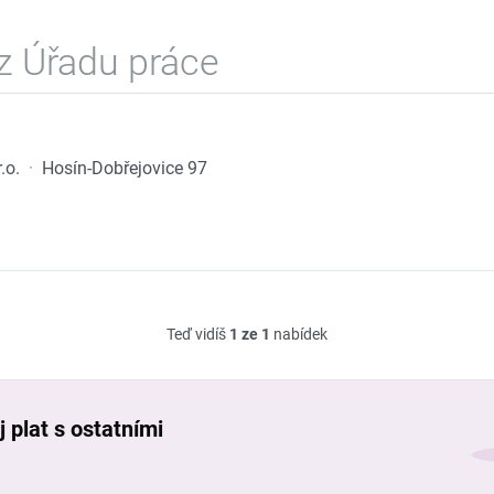
z Úřadu práce
.o.
·
Hosín-Dobřejovice 97
Teď vidíš
1 ze 1
nabídek
 plat s ostatními