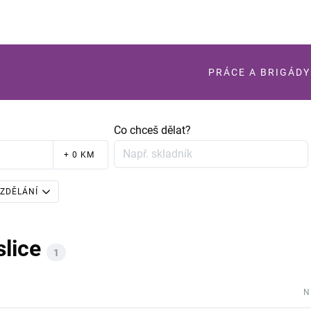
PRÁCE A BRIGÁDY
Co chceš dělat?
+ 0 KM
ZDĚLÁNÍ
lice
1
N