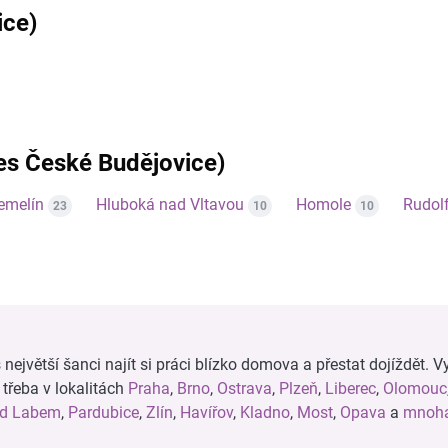
ice)
res České Budějovice)
emelín
Hluboká nad Vltavou
Homole
Rudol
23
10
10
ejvětší šanci najít si práci blízko domova a přestat dojíždět. Vy
, třeba v lokalitách
Praha
,
Brno
,
Ostrava
,
Plzeň
,
Liberec
,
Olomouc
ad Labem
,
Pardubice
,
Zlín
,
Havířov
,
Kladno
,
Most
,
Opava
a
mnoha