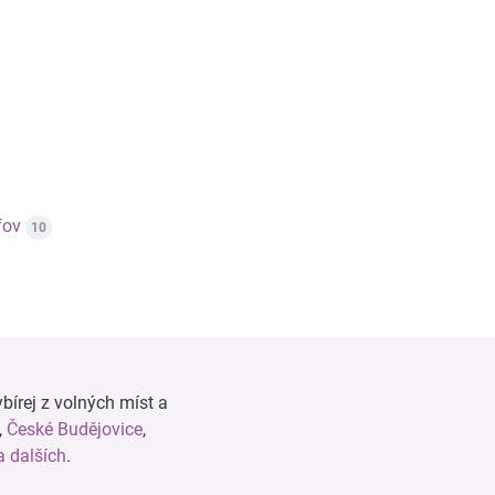
fov
10
bírej z volných míst a
,
České Budějovice
,
 dalších
.