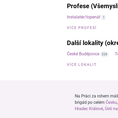
Profese (Všemysl
Instalatér/topenář
1
VÍCE PROFESÍ
Další lokality (ok
České Budějovice
T
228
VÍCE LOKALIT
Na Práci za rohem máš n
brigád po celém
Česku
Hradec Králové
,
Ústí n