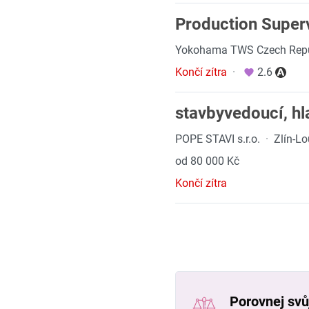
Production Super
Yokohama TWS Czech Repub
Končí zítra
·
2.6
stavbyvedoucí, hl
POPE STAVI s.r.o.
·
Zlín-L
od 80 000 Kč
Končí zítra
Porovnej svůj