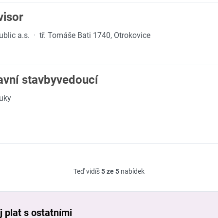
visor
lic a.s.
·
tř. Tomáše Bati 1740, Otrokovice
avní stavbyvedoucí
ouky
Teď vidíš
5 ze 5
nabídek
 plat s ostatními