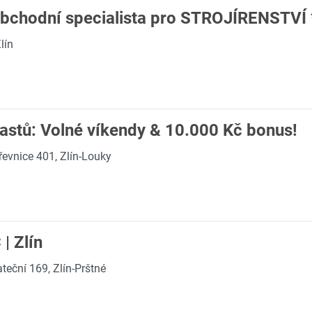
Obchodní specialista pro STROJÍRENSTVÍ 
lín
astů: Volné víkendy & 10.000 Kč bonus!
řevnice 401, Zlín-Louky
| Zlín
teční 169, Zlín-Prštné