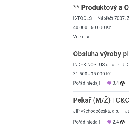
** Produktový a 
K-TOOLS
·
Nábřeží 7037, Z
40 000 - 60 000 Kč
Včerejší
Obsluha výroby pl
INDEX NOSLUŠ s.r.o.
·
U D
31 500 - 35 000 Kč
Pořád hledají
·
3.4
Pekař (M/Ž) | C&C 
JIP východočeská, a.s.
·
Ja
Pořád hledají
·
2.4