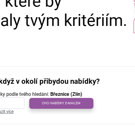
 které by
ly tvým kritériím.
když v okolí přibydou nabídky?
ky podle tvého hledání:
Březnice (Zlín)
CHCI NABÍDKY E-MAILEM
zit více