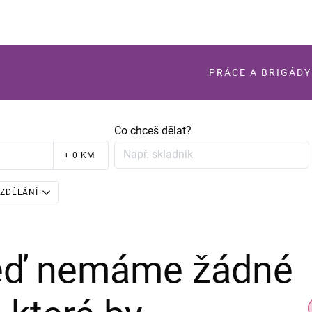
PRÁCE A BRIGÁDY
Co chceš dělat?
+ 0 KM
ZDĚLÁNÍ
teď nemáme žádné