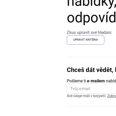
nabídky,
odpovída
Zkus upravit své hledání.
UPRAVIT KRITÉRIA
Chceš dát vědět, 
Pošleme ti
e-mailem
nabíd
Své údaje máš v bezpečí.
Zobra