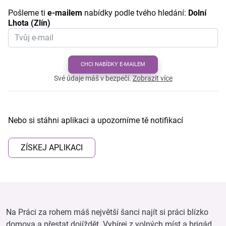
Pošleme ti
e-mailem
nabídky podle tvého hledání:
Dolní
Lhota (Zlín)
CHCI NABÍDKY E-MAILEM
Své údaje máš v bezpečí.
Zobrazit více
Nebo si stáhni aplikaci a upozorníme tě notifikací
ZÍSKEJ APLIKACI
Na Práci za rohem máš největší šanci najít si práci blízko
domova a přestat dojíždět. Vybírej z volných míst a brigád