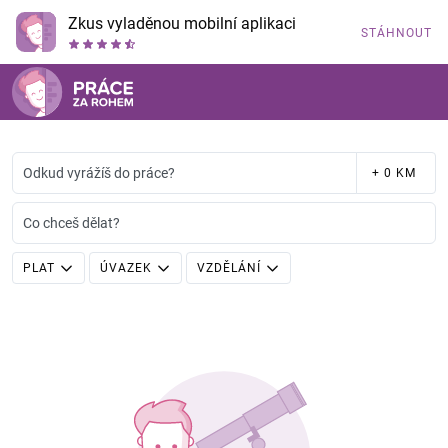
Zkus vyladěnou mobilní aplikaci
STÁHNOUT
Odkud vyrážíš do práce?
+ 0 KM
Co chceš dělat?
PLAT
ÚVAZEK
VZDĚLÁNÍ