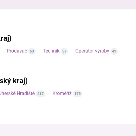
raj)
Prodavač
Technik
Operátor výroby
63
57
49
nský kraj)
Uherské Hradiště
Kroměříž
217
179