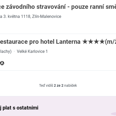
e závodního stravování - pouze ranní sm
da 3. května 1118, Zlín-Malenovice
restaurace pro hotel Lanterna ★★★★(m/
alachy)
·
Velké Karlovice 1
Teď vidíš
2 ze 2
nabídek
 plat s ostatními