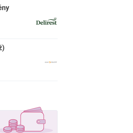
ěny
ž)