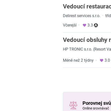
Vedoucí restaurac
Delirest services s.r.o.
·
tří
Včerejší
·
3.3
Vedoucí obsluhy 
HP TRONIC s.r.o. (Resort V
Méně než 2 týdny
·
3.0
Porovnej svůj
Online srovnávač