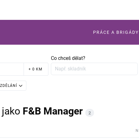
PRÁCE A BRIGÁDY
Co chceš dělat?
+ 0 KM
ZDĚLÁNÍ
jako
F&B Manager
2
N