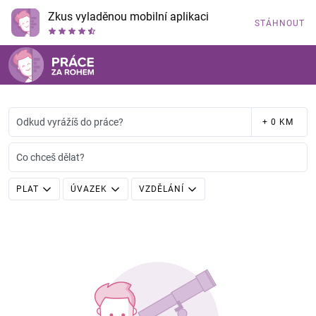
Zkus vyladěnou mobilní aplikaci
STÁHNOUT
Odkud vyrážíš do práce?
+ 0 KM
Co chceš dělat?
PLAT
ÚVAZEK
VZDĚLÁNÍ