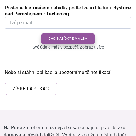
Pošleme ti
e-mailem
nabídky podle tvého hledání:
Bystřice
nad Pernštejnem · Technolog
CHCI NABÍDKY E-MAILEM
Své údaje máš v bezpečí.
Zobrazit více
Nebo si stáhni aplikaci a upozorníme tě notifikací
ZÍSKEJ APLIKACI
Na Práci za rohem máš největší šanci najít si práci blízko
domova a přestat dojíždět. Vybírej z volných míst a brigád