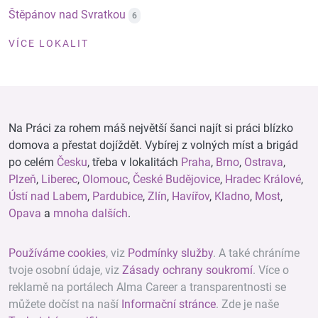
Štěpánov nad Svratkou
6
VÍCE LOKALIT
Na Práci za rohem máš největší šanci najít si práci blízko
domova a přestat dojíždět. Vybírej z volných míst a brigád
po celém
Česku
, třeba v lokalitách
Praha
,
Brno
,
Ostrava
,
Plzeň
,
Liberec
,
Olomouc
,
České Budějovice
,
Hradec Králové
,
Ústí nad Labem
,
Pardubice
,
Zlín
,
Havířov
,
Kladno
,
Most
,
Opava
a
mnoha dalších
.
Používáme cookies
, viz
Podmínky služby
. A také chráníme
tvoje osobní údaje, viz
Zásady ochrany soukromí
. Více o
reklamě na portálech Alma Career a transparentnosti se
můžete dočíst na naší
Informační stránce
. Zde je naše