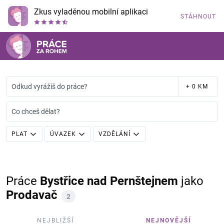
Zkus vyladěnou mobilní aplikaci
STÁHNOUT
Odkud vyrážíš do práce?
+ 0 KM
Co chceš dělat?
PLAT
ÚVAZEK
VZDĚLÁNÍ
Práce
Bystřice nad Pernštejnem
jako
Prodavač
2
NEJBLIŽŠÍ
NEJNOVĚJŠÍ