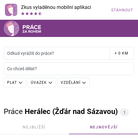
Zkus vyladěnou mobilní aplikaci
STÁHNOUT
Odkud vyrážíš do práce?
+ 0 KM
Co chceš dělat?
PLAT
ÚVAZEK
VZDĚLÁNÍ
Práce
Herálec (Žďár nad Sázavou)
1
NEJBLIŽŠÍ
NEJNOVĚJŠÍ