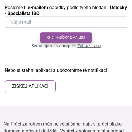
Pošleme ti
e-mailem
nabídky podle tvého hledání:
Ústecký
· Specialista ISO
CHCI NABÍDKY E-MAILEM
Své údaje máš v bezpečí.
Zobrazit více
Nebo si stáhni aplikaci a upozorníme tě notifikací
ZÍSKEJ APLIKACI
Na Práci za rohem máš největší šanci najít si práci blízko
domova a přestat dojíždět. Vybírej z volných míst a brigád