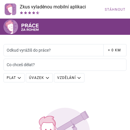
Zkus vyladěnou mobilní aplikaci
STÁHNOUT
Odkud vyrážíš do práce?
+ 0 KM
Co chceš dělat?
PLAT
ÚVAZEK
VZDĚLÁNÍ