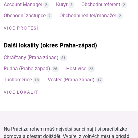
Account Manager
Kurýr
Obchodní referent
2
2
2
Obchodní zástupce
Obchodní ředitel/manažer
2
2
VÍCE PROFESÍ
Další lokality (okres Praha-západ)
Chrášťany (Praha-západ)
31
Rudná (Praha-západ)
Hostivice
26
23
Tuchoměřice
Vestec (Praha-západ)
18
17
VÍCE LOKALIT
Na Práci za rohem máš největší šanci najít si práci blízko
domova a přestat dojíždět. Vybírej z volných míst a brigád