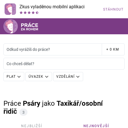
Zkus vyladěnou mobilní aplikaci
STÁHNOUT
Odkud vyrážíš do práce?
+ 0 KM
Co chceš dělat?
PLAT
ÚVAZEK
VZDĚLÁNÍ
Práce
Psáry
jako
Taxikář/osobní
řidič
3
NEJBLIŽŠÍ
NEJNOVĚJŠÍ